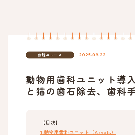
病院ニュース
2025.09.22
動物用歯科ユニット導
と猫の歯石除去、歯科
【目次】
動物用歯科ユニット（Airvets）