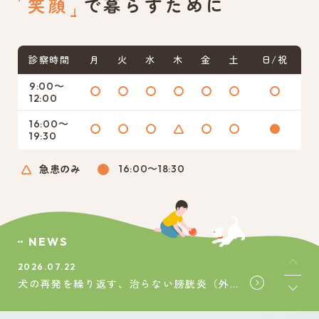
笑顔
で暮らすために
0561-39-1172
電話からのご予約
診察時間
月
火
水
木
金
土
日/祝
9:00〜
12:00
16:00〜
19:30
急患のみ
16:00〜18:30
NEWS
2026.07.22
犬の再発を繰り返す、治らない膀胱炎（外陰部低形成）