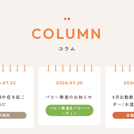
COLUMN
コラム
07.22
2026.07.20
2026.
中症を起こ
パピー教室のお知らせ
8月出勤獣
に
ダー/お盆
パピー教室＆パピーパ
間変更のお
ーティー
病気
出勤