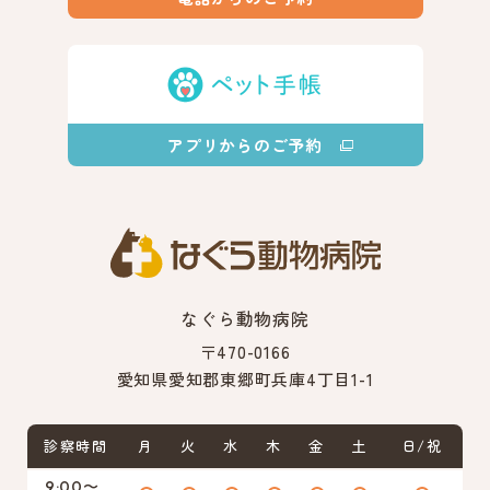
アプリからのご予約
なぐら動物病院
〒470-0166
愛知県愛知郡東郷町兵庫4丁目1-1
診察時間
月
火
水
木
金
土
日/祝
9:00〜