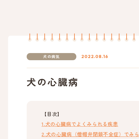
犬の病気
2022.08.16
犬の心臓病
【目次】
犬の心臓病でよくみられる疾患
犬の心臓病（僧帽弁閉鎖不全症）でみ